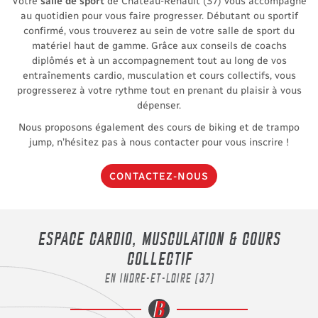
Votre
salle de sport
de Château-Renault (37) vous accompagne
au quotidien pour vous faire progresser. Débutant ou sportif
confirmé, vous trouverez au sein de votre salle de sport du
matériel haut de gamme. Grâce aux conseils de coachs
diplômés et à un accompagnement tout au long de vos
entraînements cardio, musculation et cours collectifs, vous
progresserez à votre rythme tout en prenant du plaisir à vous
UNE QUESTIO
dépenser.
Nous proposons également des cours de biking et de trampo
jump, n’hésitez pas à nous contacter pour vous inscrire !
02 47 71 0
Accueil
CONTACTEZ-NOUS
Le Centre
Les Cours
ESPACE CARDIO, MUSCULATION &
COURS
Planning
COLLECTIF
RESTEZ INFO
Actualités
EN INDRE-ET-LOIRE (37)
INSCRIPTION N
Avis