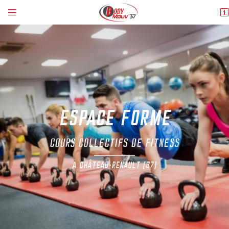


Place du Général De Gaulle
37110 Château-Renault
02 47 71 03 50
ESPACE FORME
COURS COLLECTIFS DE FITNESS
Adresse email de réception

À CHÂTEAU-RENAULT (37)
En cochant cette case, vous consentez à recevoir nos propositions commerciales à
l'adresse email indiqué ci-dessus. Vous pouvez vous désinscrire à tout moment en
utilisant
le formulaire de désinscription
.
INSCRIPTION