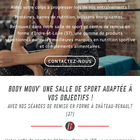
Aidez votre corps à progresser lors de vos entraînements !
Protéines, barres de nutrition, boissons énergisantes…
Retrouvez dans votre salle de sport et centre de remise en
forme d’Indre-et-Loire (37), une gamme de produits
sélectionnés parmi les meilleures marques en nutrition sportive
et compléments alimentaires.
CONTACTEZ-NOUS
BODY MOUV' UNE SALLE DE SPORT
ADAPTÉE À
VOS OBJECTIFS !
AVEC NOS SÉANCES DE REMISE EN FORME À CHÂTEAU-RENAULT
(37)