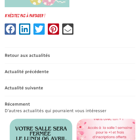
N'HÉSITEZ PAS À PARTAGER !
Retour aux actualités
UNE QUESTION 
Actualité précédente
02 47 71 03 
Accueil
Actualité suivante
Le Centre
Récemment
Les Cours
D'autres actualités qui pourraient vous intéresser
Planning
RESTEZ INFORM
Actualités