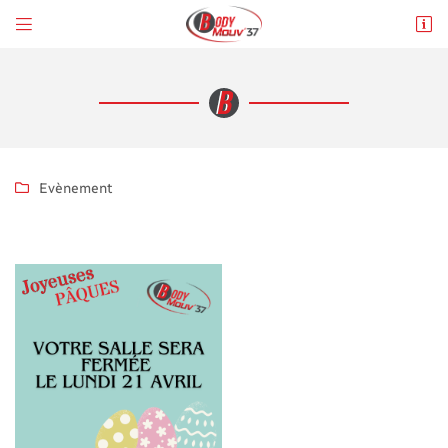


Place du Général De Gaulle
37110 Château-Renault
02 47 71 03 50
Evènement

Adresse email de réception

En cochant cette case, vous consentez à recevoir nos propositions commerciales à
l'adresse email indiqué ci-dessus. Vous pouvez vous désinscrire à tout moment en
utilisant
le formulaire de désinscription
.
INSCRIPTION