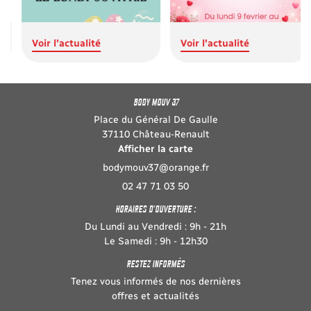
INSCRIPTION NEW
Avis
Contact
Voir l'actualité
Voir l'actualité
REJOIGNEZ-NOUS :
BODY MOUV 37
Place du Général De Gaulle
37110 Château-Renault
Afficher la carte
02 47 71 03 50
HORAIRES D'OUVERTURE :
Du Lundi au Vendredi : 9h - 21h
Le Samedi : 9h - 12h30
RESTEZ INFORMÉS
Tenez vous informés de nos dernières
offres et actualités