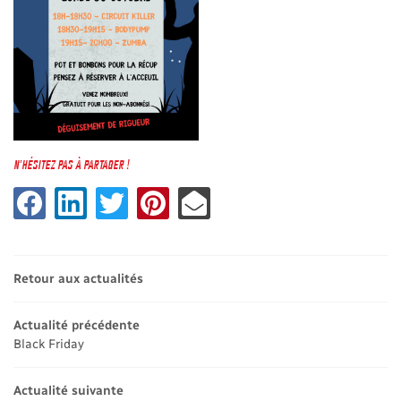
N'HÉSITEZ PAS À PARTAGER !
UNE QUESTION 
Retour aux actualités
02 47 71 03 
Accueil
Actualité précédente
Black Friday
Le Centre
Les Cours
Actualité suivante