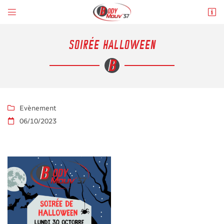


Place du Général De Gaulle
37110 Château-Renault
02 47 71 03 50
SOIRÉE HALLOWEEN
Evènement

06/10/2023

Adresse email de réception

En cochant cette case, vous consentez à recevoir nos propositions commerciales à
l'adresse email indiqué ci-dessus. Vous pouvez vous désinscrire à tout moment en
utilisant
le formulaire de désinscription
.
INSCRIPTION