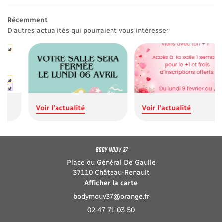
Planning
Récemment
RESTEZ INFORM
Actualités
D'autres actualités qui pourraient vous intéresser
INSCRIPTION NEW
Avis
Contact
REJOIGNEZ-NOUS :
Voir l'actualité
Voir l'actualité
BODY MOUV 37
Place du Général De Gaulle
37110 Château-Renault
Afficher la carte
02 47 71 03 50